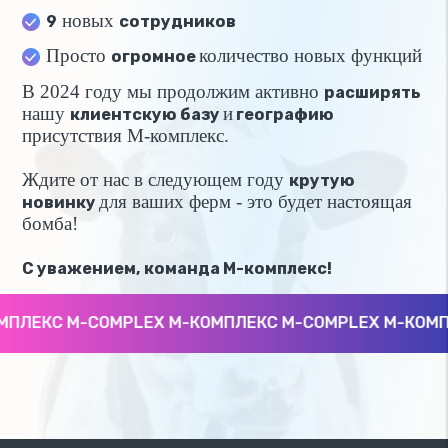
новых
9
сотрудников
Просто
количество новых функций
огромное
В 2024 году мы продолжим активно
расширять
нашу
и
клиентскую базу
географию
присутствия М-комплекс.
Ждите от нас в следующем году
крутую
для ваших ферм - это будет настоящая
новинку
бомба!
С уважением, команда М-комплекс!
ПЛЕКС M-COMPLEX М-КОМПЛЕКС M-COMPLEX М-КОМПЛ