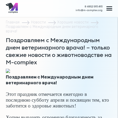
8 4852 593 493
info@m-complex.org
Главная
Новости
Хорошие новости
Поздравляем с Международным днем ветеринарного
врача!
Поздравляем с Международным
днем ветеринарного врача! – только
свежие новости о животноводстве на
M-complex
Поздравляем с Международным днем
ветеринарного врача!
Этот праздник отмечается ежегодно в
последнюю субботу апреля и посвящен тем, кто
заботится о здоровье животных!
Хотим выразить огромную благодарность за