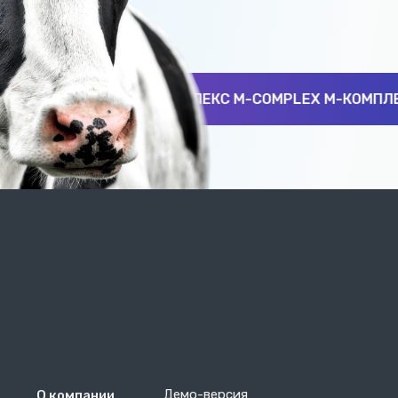
КС M-COMPLEX М-КОМПЛЕКС M-COMPLEX М-КОМПЛЕК
Демо-версия
О компании