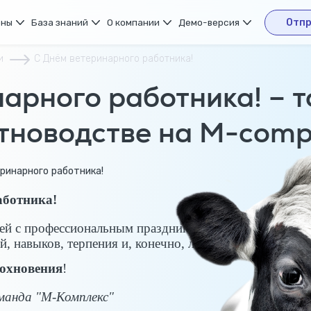
ены
База знаний
О компании
Демо-версия
Отпр
и
С Днём ветеринарного работника!
арного работника! – т
тноводстве на M-comp
аботника!
чей с профессиональным праздником!
й, навыков, терпения и, конечно, любви к животным!
охновения
!
манда "М-Комплекс"