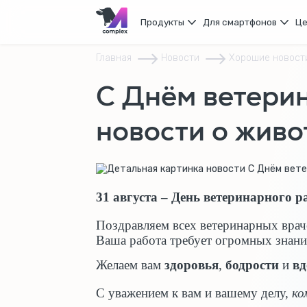
Продукты
Для смартфонов
Ц
Главная
Новости
Хорошие новост
С Днём ветерин
новости о живо
31 августа – День ветеринарного р
Поздравляем всех ветеринарных вра
Ваша работа требует огромных знани
Желаем вам
здоровья
,
бодрости
и
вд
С уважением к вам и вашему делу,
ко