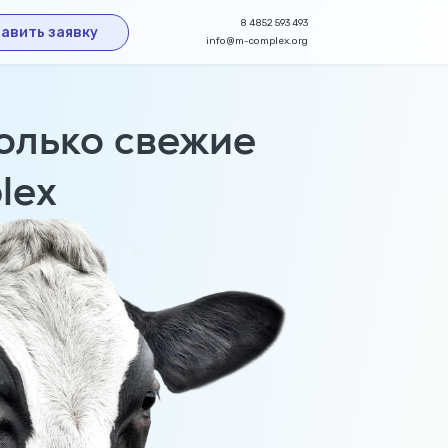
8 4852 593 493
авить заявку
info@m-complex.org
олько свежие
lex