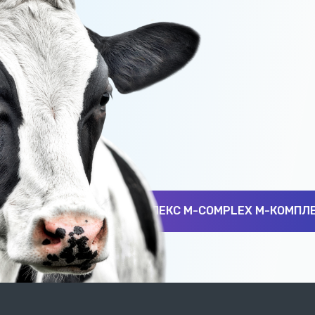
КС M-COMPLEX М-КОМПЛЕКС M-COMPLEX М-КОМПЛЕКС