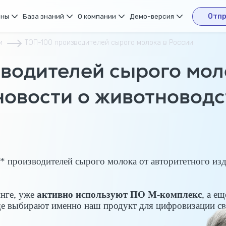
ены
База знаний
О компании
Демо-версия
Отпр
и
ТОП-100 производителей сырого молока в России
водителей сырого моло
новости о животноводс
 производителей сырого молока от авторитетного изд
инге, уже
активно используют ПО М-комплекс
, а е
е выбирают именно наш продукт для цифровизации св