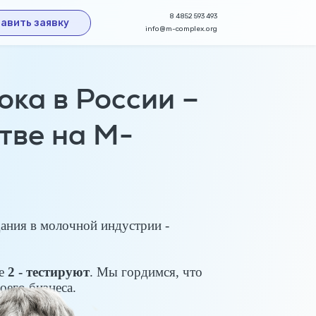
8 4852 593 493
авить заявку
info@m-complex.org
ка в России –
тве на M-
ания в молочной индустрии -
ще
2 - тестируют
. Мы гордимся, что
оего бизнеса.