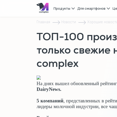
Продукты
Для смартфонов
Ц
Главная
Новости
Хорошие новост
ТОП-100 произ
только свежие 
complex
На днях вышел обновленный рейтинг*
DairyNews.
5 компаний
, представленных в рейт
лидеры молочной индустрии, все чащ