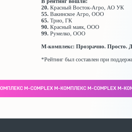
В рейтинг вошли:
20.
Красный Восток-Агро, АО УК
55.
Вакинское Агро, ООО
65.
Трио, ГК
90.
Красный маяк, ООО
99.
Румелко, ООО
М-комплекс: Прозрачно. Просто. Д
*Рейтинг был составлен при поддерж
ПЛЕКС M-COMPLEX М-КОМПЛЕКС M-COMPLEX М-КОМП