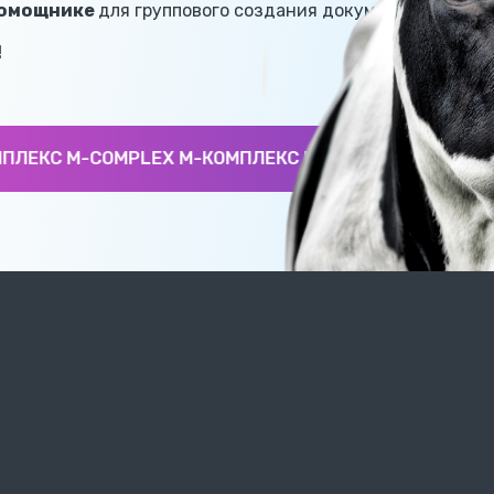
омощнике
для группового создания документов “Требов
!
ЛЕКС M-COMPLEX М-КОМПЛЕКС M-COMPLEX М-КОМПЛЕ