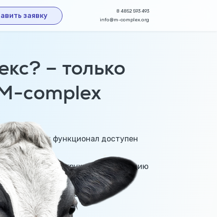
8 4852 593 493
авить заявку
info@m-complex.org
кс? – только
 M-complex
енениям. Этот функционал доступен
ия, а также как загружать информацию
7286e9c1cd2/
YouTube