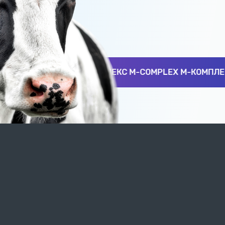
ание (рецепт)".
КС M-COMPLEX М-КОМПЛЕКС M-COMPLEX М-КОМПЛЕКС