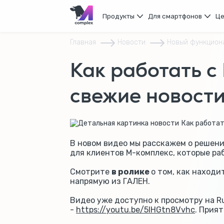
Продукты
Для смартфонов
Ц
Главная
Новости
Новый функцион
Как работать с
свежие новости
В новом видео мы расскажем о решен
для клиентов М-комплекс, которые ра
Смотрите
в ролике
о том, как наход
напрямую из ГАЛЕН.
Видео уже доступно к просмотру на R
-
https://youtu.be/5IHGtn8Vvhc
. Прия