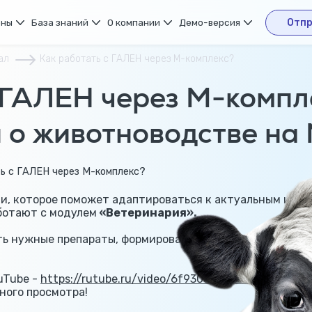
ены
База знаний
О компании
Демо-версия
Отпр
ал
Как работать с ГАЛЕН через М-комплекс?
 ГАЛЕН через М-компле
 о животноводстве на
ии, которое поможет адаптироваться к актуальным изм
ботают с модулем
«Ветеринария».
ить нужные препараты, формировать рецепты и требован
uTube -
https://rutube.ru/video/6f930ad3800f2f28db1c1
тного просмотра!