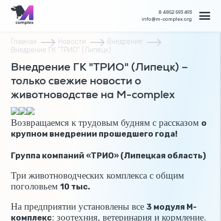
8 4852 593 493
info@m-complex.org
Главная
Новости
Внедрение
Внедрение ГК "ТРИО" (Липецк)
Внедрение ГК "ТРИО" (Липецк) –
только свежие новости о
животноводстве на M-complex
Возвращаемся к трудовым будням с рассказом
о
крупном внедрении прошедшего года!
Группа компаний «ТРИО» (
Липецкая область)
Три животноводческих комплекса с общим
поголовьем
10 тыс.
На предприятии установлены все
3 модуля М-
: зоотехния, ветеринария и кормление.
комплекс