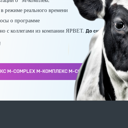
тации о "М-комплекс"
в режиме реального времени
росы о программе
тно с коллегами из компании ЯРВЕТ.
До скорой встре
!
 M-COMPLEX М-КОМПЛЕКС M-COMPLEX М-КОМПЛЕКС M