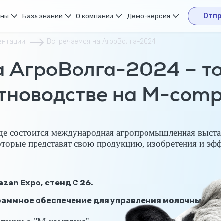
ены
База знаний
О компании
Демо-версия
Отпр
ентации
Встречаемся на АгроВолга-2024
а АгроВолга-2024 – то
тноводстве на M-comp
 где состоится международная агропромышленная выст
оторые представят свою продукцию, изобретения и эф
Kazan Expo, стенд С 26.
раммное обеспечение для управления молочным и 