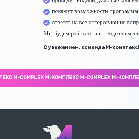
проведут индивидуальные консуль
покажут возможности программы 
ответят на все интересующие воп
Мы будем работать на стенде совмес
С уважением, команда М-комплекс
С M-COMPLEX М-КОМПЛЕКС M-COMPLEX М-КОМПЛЕКС