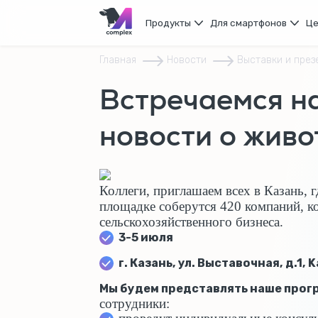
Продукты
Для смартфонов
Ц
Главная
Новости
Выставки и през
Встречаемся н
новости о живо
Коллеги, приглашаем всех в Казань,
площадке соберутся 420 компаний, к
сельскохозяйственного бизнеса.
3-5 июля
г. Казань, ул. Выставочная, д.1, 
Мы будем представлять наше прог
сотрудники: