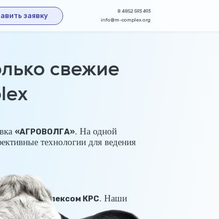
8 4852 593 493
авить заявку
info@m-complex.org
лько свежие
lex
авка
. На одной
«АГРОВОЛГА»
фективные технологии для ведения
. Наши
мясным комплексом КРС