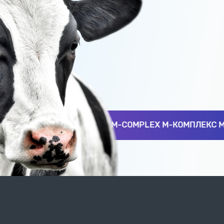
чи!
-COMPLEX М-КОМПЛЕКС M-COMPLEX М-КОМПЛЕКС M-