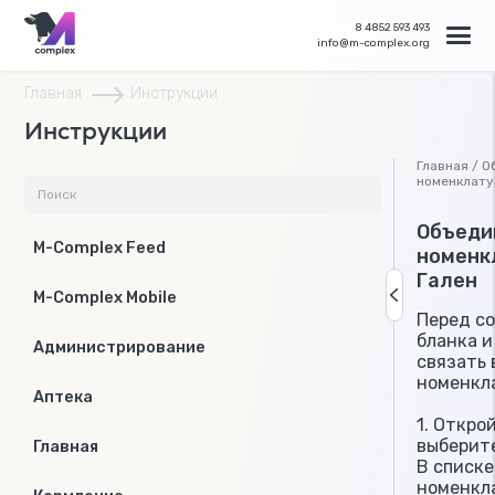
8 4852 593 493
info@m-complex.org
Главная
Инструкции
Инструкции
Главная / 
номенклату
Объеди
M-Complex Feed
номенк
Гален
M-Complex Mobile
Перед с
бланка 
Администрирование
связать
номенкла
Аптека
1. Откро
выберите
Главная
В списк
номенкла