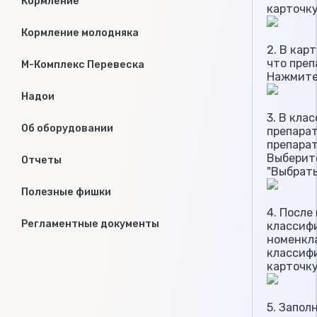
Кормление
карточку
Кормление молодняка
2. В кар
что преп
М-Комплекс Перевеска
Нажмите
Надои
3. В кла
Об оборудовании
препарат
препарат
Выберит
Отчеты
"Выбрать
Полезные фишки
4. После
Регламентные документы
классифи
номенкл
классифи
карточку
5. Запо