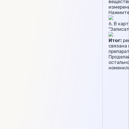
вещество
измерен
Нажмите 
6. В ка
"Записат
Итог:
ре
связана
препарат
Проделай
остальн
номенкл