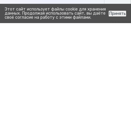
Этот сайт использует файлы cookie для хранения
данных. Продолжая использовать сайт, вы даёте
Принять
своё согласие на работу с этими файлами.
Предыдуща
Сохрани
Обзор забо
Прозрачно. Просто.
Для развития бизнеса.
Продукты
Зоотехния