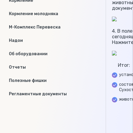
Кормление
животны
докумен
Кормление молодняка
М-Комплекс Перевеска
4. В пол
сегодня
Надои
Нажмите
Об оборудовании
Итог:
Отчеты
устано
Полезные фишки
состоя
Сухос
Регламентные документы
живот