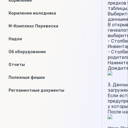
Кормление
предков 
таблицы
Кормление молодняка
Выберит
данными
В открыв
М-Комплекс Перевеска
генеалог
выберите
Надои
- Столбе
Инвента
- Столбе
Об оборудовании
родител
Нажмите
Отчеты
Дождите
Полезные фишки
3. Данны
загруже
Регламентные документы
Если ест
предупр
у которы
После н