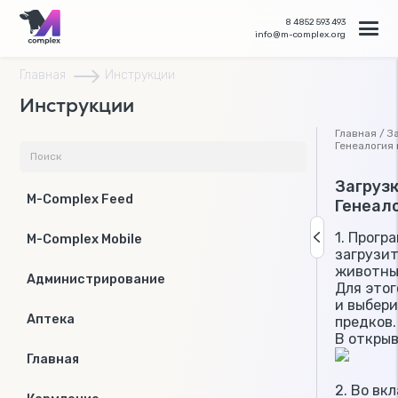
8 4852 593 493
info@m-complex.org
Главная
Инструкции
Инструкции
Главная / З
Генеалогия
Загрузк
M-Complex Feed
Генеал
1. Прогр
M-Complex Mobile
загрузи
животны
Администрирование
Для этог
и выбери
Аптека
предков.
В откры
Главная
2. Во вк