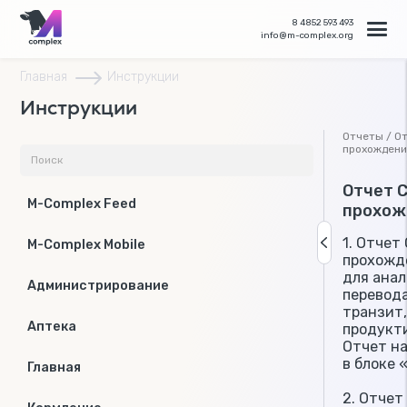
8 4852 593 493
info@m-complex.org
Главная
Инструкции
Инструкции
Отчеты / О
прохождени
Отчет 
M-Complex Feed
прохож
1. Отчет
M-Complex Mobile
прохожд
для ана
Администрирование
перевода
транзит,
Аптека
продукт
Отчет н
в блоке 
Главная
2. Отчет