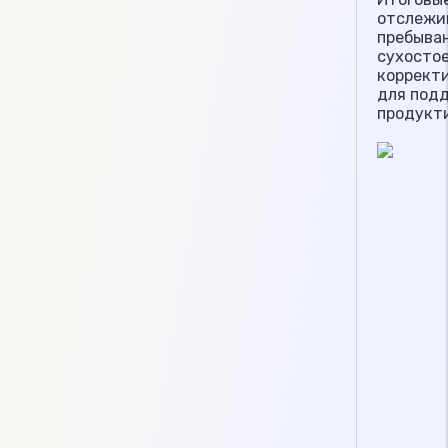
отслежи
пребыва
сухостое
коррект
для под
продукт