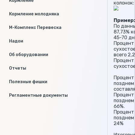
Кормление
колонок:
Кормление молодняка
Пример
По данны
М-Комплекс Перевеска
87,73% к
45-70 дн
Надои
Процент
сухостое
всего 2,
Об оборудовании
Процент
сухостое
Отчеты
Процент
Полезные фишки
позднем 
составля
Процент
Регламентные документы
позднем 
66%.
Процент
позднем 
24%
Итоговы