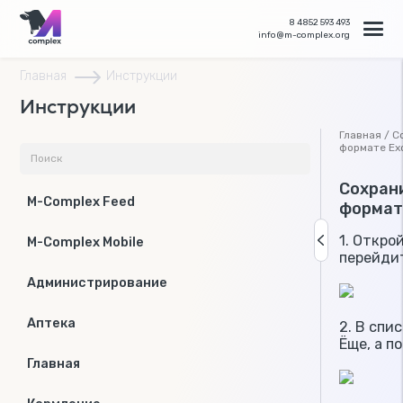
8 4852 593 493
info@m-complex.org
Главная
Инструкции
Инструкции
Главная / С
формате Ex
Сохран
M-Complex Feed
формат
1. Откро
M-Complex Mobile
перейди
Администрирование
Аптека
2. В спи
Ёще, а п
Главная