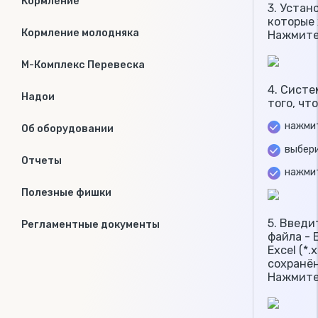
Кормление
3. Устан
которые 
Кормление молодняка
Нажмите
М-Комплекс Перевеска
4. Систе
Надои
того, чт
нажмит
Об оборудовании
выбер
Отчеты
нажми
Полезные фишки
5. Введи
Регламентные документы
файла - E
Excel (*.
сохранён
Нажмите