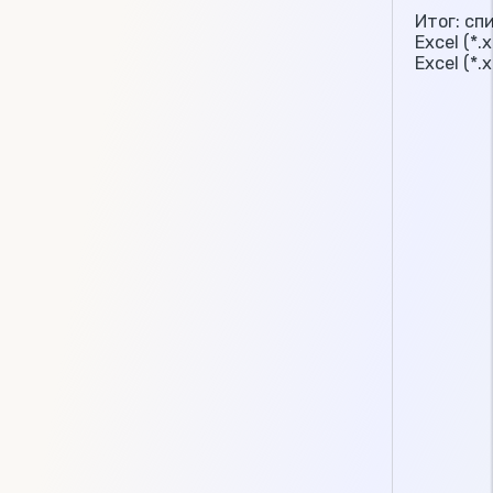
Итог: сп
Excel (*.x
Excel (*.