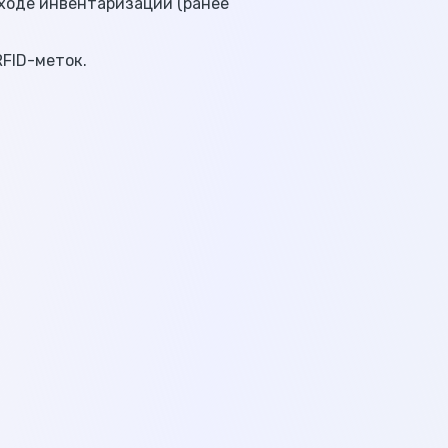
ходе инвентаризации (ранее
RFID-меток.