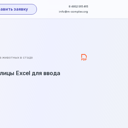
8 4852 593 493
авить заявку
info@m-complex.org
а животных в стадо
лицы Exсel для ввода