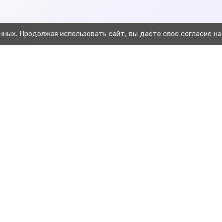
нных. Продолжая использовать сайт, вы даёте своё согласие на
Предыдущая
Заполнение таблицы Excel для ввода данных о животных в стадо по
С
репродуктивному статусу.