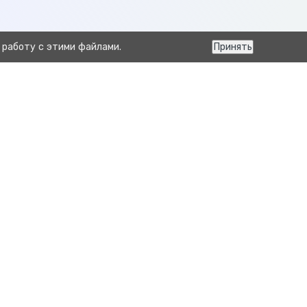
 работу с этими файлами.
Принять
Следующая
оздание дополнительных настроек для отправки
животных в Хорриот