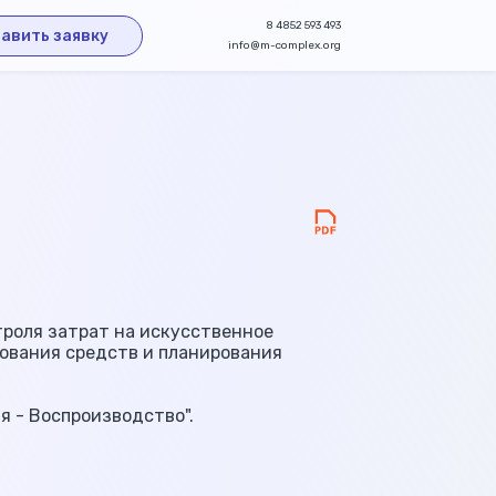
8 4852 593 493
авить заявку
info@m-complex.org
троля затрат на искусственное
ования средств и планирования
я - Воспроизводство".