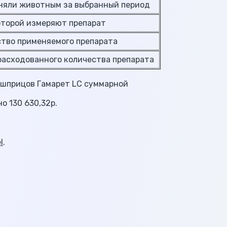
яли животным за выбранный период
орой измеряют препарат
во применяемого препарата
сходованного количества препарата
8 шприцов Гамарет LC суммарной
о 130 630,32р.
l
.