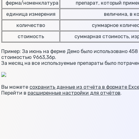
ферма/номенклатура
препарат, который примен
единица измерения
величина, в кот
количество
суммарное количест
стоимость
суммарная стоимость, изра
Пример: За июнь на ферме Демо было использовано 45
стоимостью 9663,36р.
За месяц на все используемые препараты было потрачен
Вы можете
сохранить данные из отчёта в формате Exce
Перейти в
расширенные настройки для отчётов
.