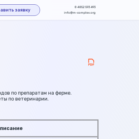
8 4852 593 493
авить заявку
info@m-complex.org
одов по препаратам на ферме.
ёты по ветеринарии.
писание