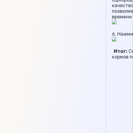
качеств
позволя
времени
6. Нажми
Итог:
Со
кормов п