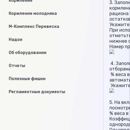
Кормление
3. Запол
кормлен
рациона 
Кормление молодняка
остатков
Укажите 
М-Комплекс Перевеска
При исп
отметьте
Надои
нижнее с
Номер п
Об оборудовании
4. Запол
Отчеты
отборам
% веса в
Полезные фишки
автомат
Укажите
Регламентные документы
5. На вк
посмотре
% веса в
Коэффиц
однород
Однород