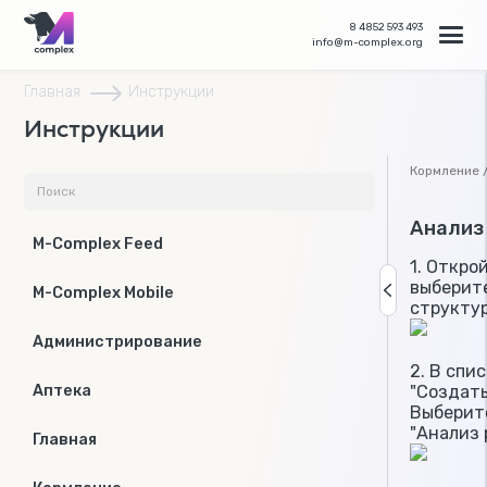
8 4852 593 493
info@m-complex.org
Главная
Инструкции
Инструкции
Кормление 
Анализ
M-Complex Feed
1. Откро
выберите
M-Complex Mobile
структур
Администрирование
2. В спи
"Создать
Аптека
Выберит
"Анализ 
Главная