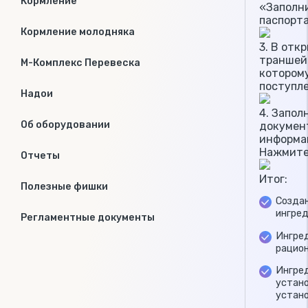
Кормление
«Заполн
паспорт
Кормление молодняка
3. В отк
траншей
М-Комплекс Перевеска
котором
поступле
Надои
4. Запол
Об оборудовании
докумен
информа
Нажмите 
Отчеты
Итог:
Полезные фишки
Создан
ингре
Регламентные документы
Ингре
рацио
Ингред
устано
устан