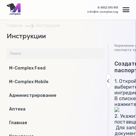
8 4852 593 493
info@m-complex.org
Главная
Инструкции
Инструкции
Кормление 
паспорта т
Создат
M-Complex Feed
паспор
1. Откро
M-Complex Mobile
выберит
ингреди
Администрирование
В списк
нажмите
Аптека
2. Укажи
поставщ
Главная
Для зап
докумен