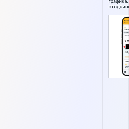
графике,
отодвинь