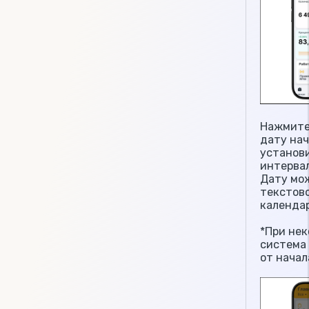
Нажмите
дату нач
установ
интерва
Дату мо
текстово
календар
*При не
система
от начал