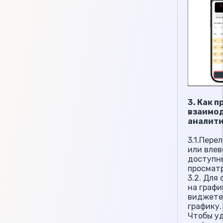
3. Как 
взаимод
аналит
3.1.Пере
или влев
доступн
просматр
3.2. Для
на графи
виджете 
графику.
Чтобы у