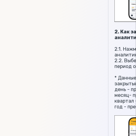
2. Как 
аналит
2.1. Наж
аналити
2.2. Вы
период 
* Данны
закрыты
день - п
месяц- 
квартал 
год - пр