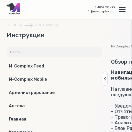
8 4852 593 493
info@m-complex.org
Главная
Инструкции
Инструкции
M-Complex M
Обзор г
M-Complex Feed
Навигац
мобиль
M-Complex Mobile
На главн
Администрирование
следующ
- Уведо
Аптека
- Отчёт
- Тревог
Главная
- Анали
- Блок Р