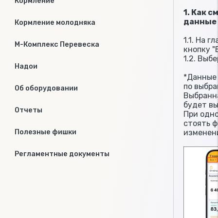
Кормление
1. Как 
данные 
Кормление молодняка
1.1. На 
М-Комплекс Перевеска
кнопку "
1.2. Выб
Надои
*Данные
по выбра
Об оборудовании
Выбранн
будет вы
Отчеты
При одн
стоять ф
изменен
Полезные фишки
Регламентные документы