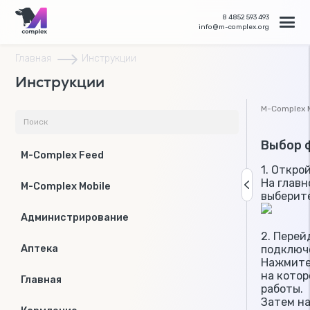
8 4852 593 493
info@m-complex.org
Главная
Инструкции
Инструкции
M-Complex 
Выбор 
M-Complex Feed
1. Откро
На главн
M-Complex Mobile
выберите
Администрирование
2. Перей
подключе
Аптека
Нажмите
на котор
Главная
работы.
Затем на