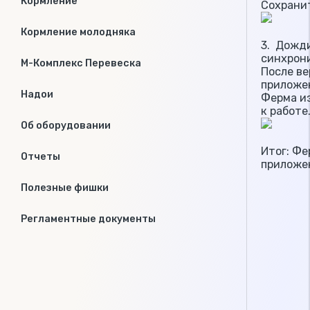
Кормление
Сохрани
Кормление молодняка
3. Дожд
синхрон
М-Комплекс Перевеска
После ве
приложе
Надои
Ферма из
к работе
Об оборудовании
Итог: Фе
Отчеты
приложе
Полезные фишки
Регламентные документы