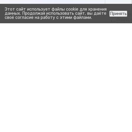
Этот сайт использует файлы cookie для хранения
данных. Продолжая использовать сайт, вы даёте
Принять
Предыдуща
своё согласие на работу с этими файлами.
Провест
приложе
Работа со 
Прозрачно. Просто.
Для развития бизнеса.
Продукты
Зоотехния