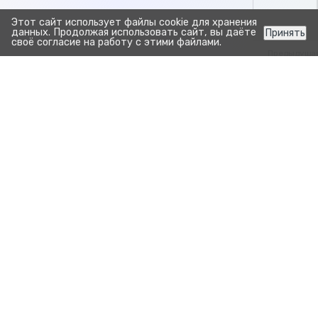
Этот сайт использует файлы cookie для хранения
данных. Продолжая использовать сайт, вы даёте
Принять
своё согласие на работу с этими файлами.
Предыдуща
Отчет П
Отчет Выпо
Прозрачно. Просто.
Для развития бизнеса.
Продукты
Зоотехния