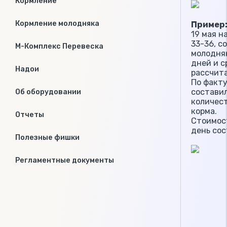
Кормление
Кормление молодняка
Пример
19 мая н
33-36, с
М-Комплекс Перевеска
молодняк
дней и с
Надои
рассчита
По факту
составил
Об оборудовании
количес
корма.
Отчеты
Стоимост
день сос
Полезные фишки
Регламентные документы