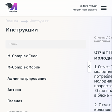
8 4852 593 493
info@m-complex.org
Главная
Инструкции
Инструкции
Отчеты / О
молодняка
Отчет 
M-Complex Feed
молодн
1. Отчет
M-Complex Mobile
молодняк
потребл
Администрирование
молодня
возраста
Аптека
Отчет н
в блоке 
Главная
2. Отчет
колонок: