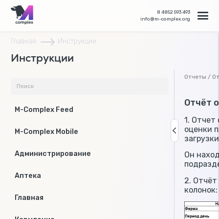
8 4852 593 493
info@m-complex.org
Главная
Инструкции
Инструкции
Отчеты / От
Отчёт о
M-Complex Feed
1. Отчет
оценки п
M-Complex Mobile
загрузки
Администрирование
Он наход
подразде
Аптека
2. Отчёт
колонок:
Главная