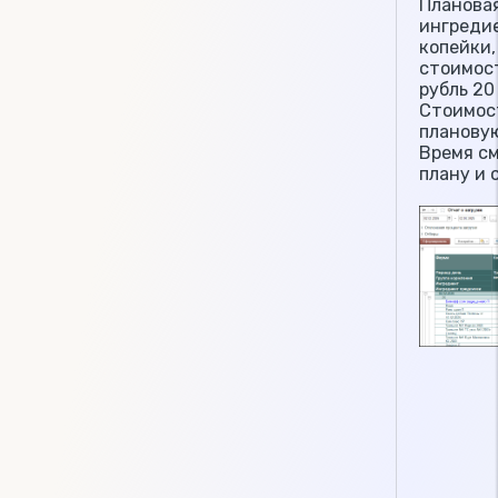
Планова
ингредие
копейки,
стоимост
рубль 20
Стоимос
плановую
Время с
плану и 