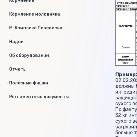
Кормление
Кормление молодняка
М-Комплекс Перевеска
Надои
Об оборудовании
Отчеты
Пример
02.02.20
Полезные фишки
должны б
ингреди
Регламентные документы
защищенн
сухого в
По факту
32 кг ин
сухого в
загрузил
больше т