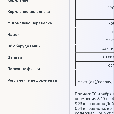
Кормление
гру
Кормление молодняка
кол
М-Комплекс Перевеска
тре
Надои
факт
Об оборудовании
фактич
стоим
Отчеты
ост
Полезные фишки
Регламентные документы
факт (св)/голову, 
Пример: 30 ноября
кормления 3.10 на 
993 кг рациона Дой
054 кг рациона, ко
содержал 1 303 кг 