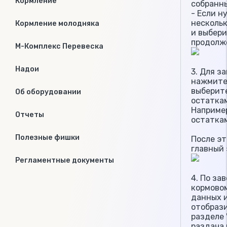
Кормление
собранны
- Если н
нескольк
Кормление молодняка
и выбер
продолж
М-Комплекс Перевеска
Надои
3. Для з
нажмите 
выберите
Об оборудовании
остатка
Например
Отчеты
остатка
Полезные фишки
После эт
главный 
Регламентные документы
4. По за
кормово
данных 
отобрази
разделе 
раздача 