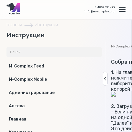
8 4852 593 493
info@m-complex.org
Главная
Инструкции
Инструкции
M-Complex 
Собрат
M-Complex Feed
1. На гл
нажмите 
M-Complex Mobile
выберит
которой 
Администрирование
2. Загру
Аптека
- Если н
из одной
Главная
"Далее" 
Это дей