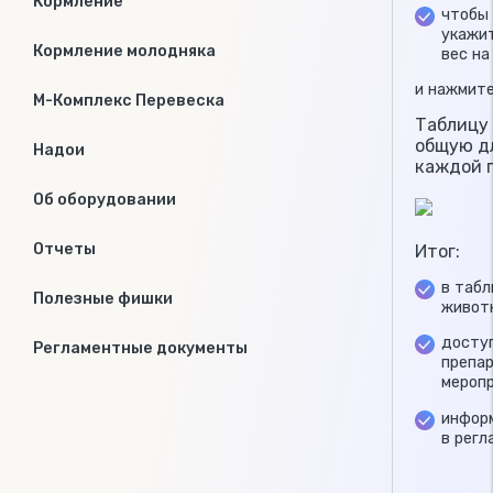
Кормление
чтобы
укажит
Кормление молодняка
вес на
и нажмит
М-Комплекс Перевеска
Таблицу 
общую дл
Надои
каждой 
Об оборудовании
Отчеты
Итог:
в табл
Полезные фишки
животн
досту
Регламентные документы
препар
мероп
информ
в рег