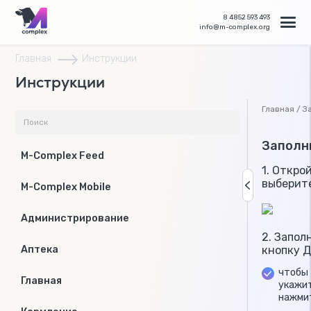
8 4852 593 493
info@m-complex.org
Главная
Инструкции
Инструкции
Главная / З
Заполн
M-Complex Feed
1. Откро
выберите
M-Complex Mobile
Администрирование
2. Запол
кнопку Д
Аптека
чтобы
Главная
укажит
нажми