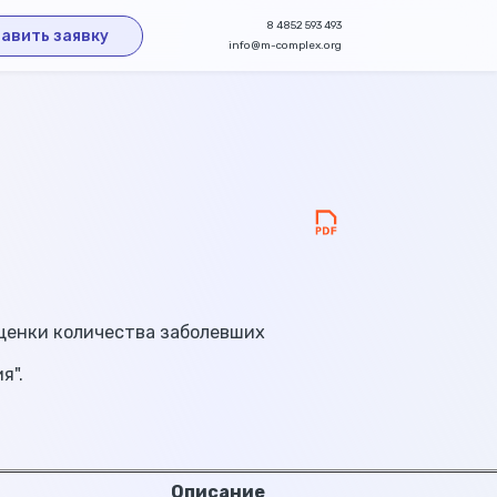
8 4852 593 493
авить заявку
info@m-complex.org
оценки количества заболевших
я".
Описание