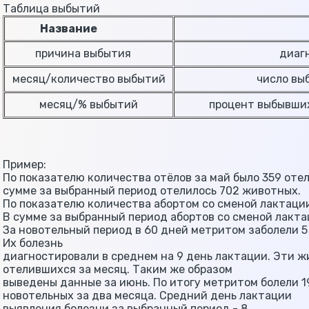
Таблица выбытий
Название
причина выбытия
диагно
месяц/количество выбытий
число выбы
месяц/% выбытий
процент выбывших 
Пример:
По показателю количества отёлов за май было 359 отел
сумме за выбранный период отелилось 702 животных.
По показателю количества абортом со сменой лактации 
В сумме за выбранный период абортов со сменой лактац
За новотельный период в 60 дней метритом заболели 5
Их болезнь
диагностировали в среднем на 9 день лактации. Эти ж
отелившихся за месяц. Таким же образом
выведены данные за июнь. По итогу метритом болели 1
новотельных за два месяца. Средний день лактации
выявления болезни за выбранный период - 8.