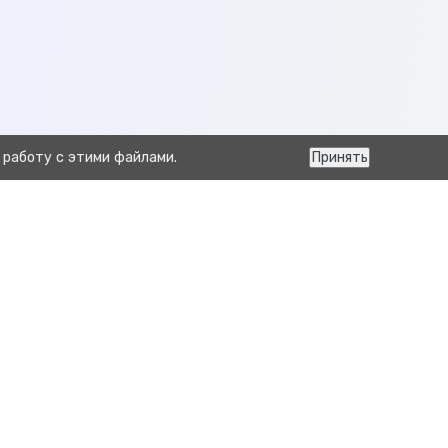
 работу с этими файлами.
Принять
Следующая
Отчёт план запусков