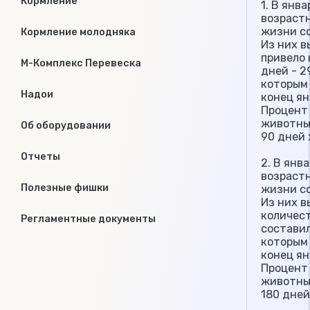
Кормление
1. В янв
возрастн
жизни со
Кормление молодняка
Из них в
привело 
М-Комплекс Перевеска
дней - 2
которым 
Надои
конец ян
Процент
животным
Об оборудовании
90 дней 
Отчеты
2. В янв
возрастн
Полезные фишки
жизни со
Из них в
количес
Регламентные документы
составил
которым 
конец ян
Процент
животным
180 дней