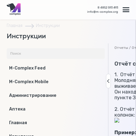
8 4852 593 493
info@m-complex.org
Главная
Инструкции
Инструкции
Отчеты / О
Отчёт 
M-Complex Feed
1. Отчёт
Молодня
M-Complex Mobile
выживае
Он наход
Администрирование
пункте 
2. Отчёт
Аптека
колонок
Главная
Пример