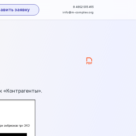
8 4852 593 493
авить заявку
info@m-complex.org
к «Контрагенты».