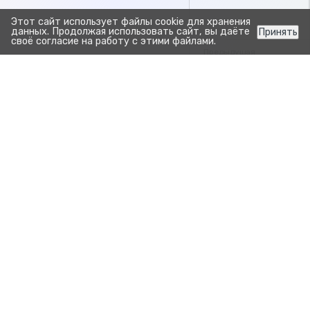
Этот сайт использует файлы cookie для хранения
данных. Продолжая использовать сайт, вы даёте
Принять
своё согласие на работу с этими файлами.
Предыдущая
Отчёт план запусков
Следую
Отчёт контрольные дойки
Прозрачно. Просто.
Для развития бизнеса.
Продукты
Зоотехния