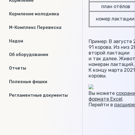
Кормление
план отёлов
Кормление молодняка
номер лактации
М-Комплекс Перевеска
Пример: В августе
Надои
91 корова. Из низ 2
второй лактации
Об оборудовании
и так далее. Живо
номерам лактаций,
Отчеты
К концу марта 2021
коровы.
Полезные фишки
Вы можете
сохрани
Регламентные документы
формате Excel
.
Перейти в
расшире