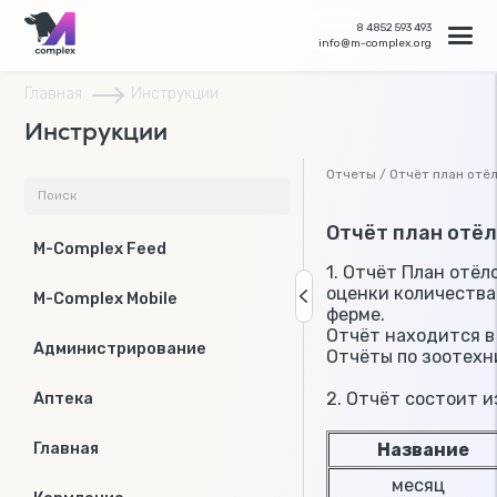
8 4852 593 493
info@m-complex.org
Главная
Инструкции
Инструкции
Отчеты / Отчёт план отё
Отчёт план отё
M-Complex Feed
1. Отчёт План отёл
оценки количества
M-Complex Mobile
ферме.
Отчёт находится в
Администрирование
Отчёты по зоотехн
2. Отчёт состоит 
Аптека
Название
Главная
месяц