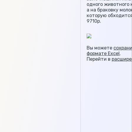
одного животного 
а на браковку моло
которую обходится
9710р.
Вы можете
сохрани
формате Excel
.
Перейти в
расшире