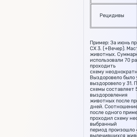
Рецидивы
Пример: За июнь п
СХ 3. (+Вечер). М
животных. Суммарн
использовали 70 ра
проходить
схему неоднократн
Выздоровело было 
выздоровело у 31. 
схемы составляет 5
выздоровления
животных после пр
дней. Соотношени
после одного приме
проходил схему не
выбранный
период произошло 
вылечившихся жив