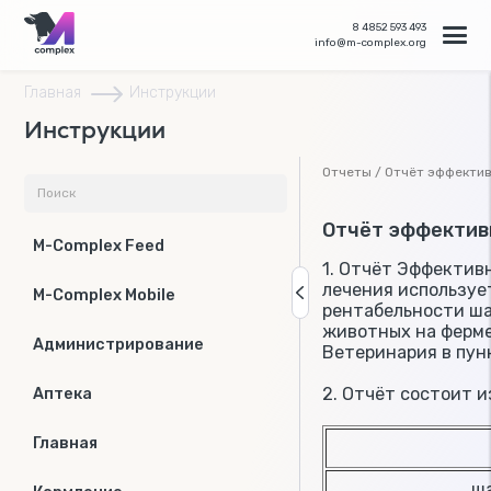
8 4852 593 493
info@m-complex.org
Главная
Инструкции
Инструкции
Отчеты / Отчёт эффектив
Отчёт эффектив
M-Complex Feed
1. Отчёт Эффектив
лечения используе
M-Complex Mobile
рентабельности ша
животных на ферме
Администрирование
Ветеринария в пун
2. Отчёт состоит 
Аптека
Главная
шаблон ме