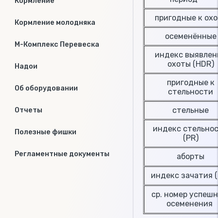
Кормление
пригодные к ох
Кормление молодняка
осеменённые
М-Комплекс Перевеска
индекс выявлен
охоты (НDR)
Надои
пригодные к
Об оборудовании
стельности
стельные
Отчеты
индекс стельно
Полезные фишки
(PR)
Регламентные документы
аборты
индекс зачатия 
ср. номер успешн
осеменения