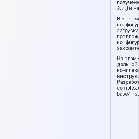
полученн
2.И.) и 
В этот м
конфигур
загрузка
предлож
конфигу
закройте
На этом 
дальней
комплекс
инструк
Разработ
complex.
base/ins