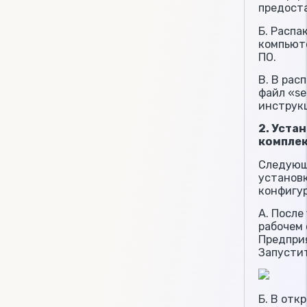
предост
Б. Распа
компьюте
ПО.
В. В рас
файл «se
инструк
2. Уста
компле
Следующ
установ
конфигу
А. После
рабочем 
Предприя
Запусти
Б. В отк