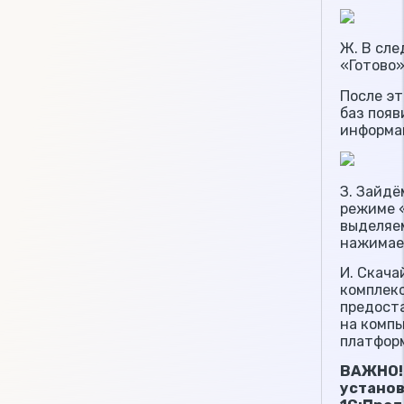
Ж. В сл
«Готово
После эт
баз поя
информа
З. Зайдё
режиме «
выделяе
нажимае
И. Скача
комплекс
предост
на компь
платформ
ВАЖНО! 
установ