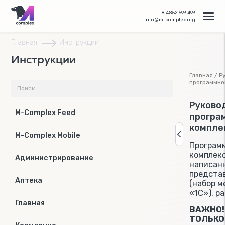
8 4852 593 493
info@m-complex.org
Главная
Инструкции
Инструкции
Главная / Р
программно
Руково
M-Complex Feed
програ
компле
M-Complex Mobile
Программ
комплекс
Администрирование
написанн
предста
Аптека
(набор м
«1С»), р
Главная
ВАЖНО! 
ТОЛЬКО 