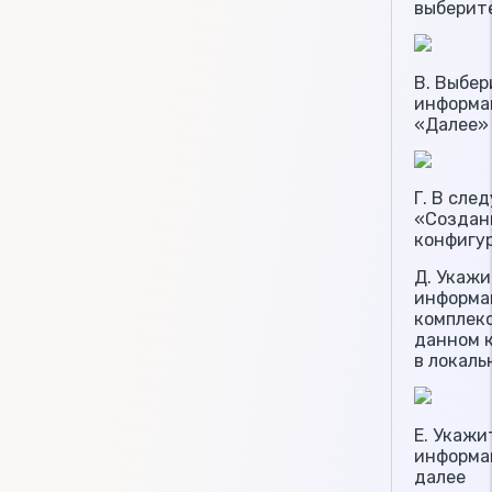
выберит
В. Выбер
информа
«Далее»
Г. В сле
«Создан
конфигу
Д. Укаж
информа
комплекс
данном 
в локаль
Е. Укажи
информа
далее