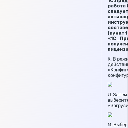
1С:Пред
работа 
следует
активац
инструк
составе
(пункт 
«1С_Пре
получе
лицензи
К. В реж
действи
«Конфиг
конфигу
Л. Затем
выберит
«Загруз
М. Выбер