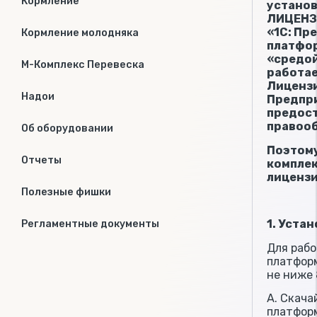
Кормление
установ
ЛИЦЕНЗ
«1С: Пр
Кормление молодняка
платфор
«средой
М-Комплекс Перевеска
работае
Лицензи
Надои
Предпри
предост
правоо
Об оборудовании
Поэтому
Отчеты
комплек
лицензи
Полезные фишки
1. Уста
Регламентные документы
Для рабо
платформ
не ниже 8
А. Скача
платформ