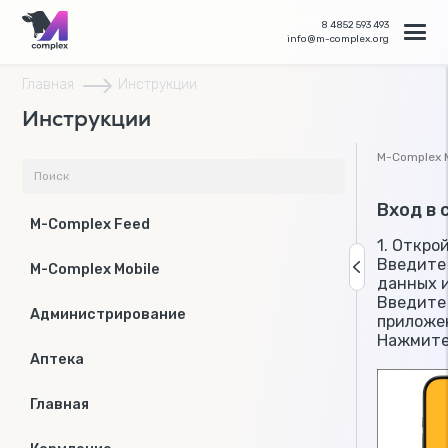
8 4852 593 493
info@m-complex.org
Главная
Инструкции
Инструкции
M-Complex M
Вход в 
M-Complex Feed
1. Откро
Введите 
M-Complex Mobile
данных и
Введите 
Администрирование
приложе
Нажмите 
Аптека
Главная