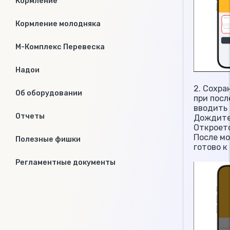
Кормление
Кормление молодняка
М-Комплекс Перевеска
Надои
2. Сохра
Об оборудовании
при пос
вводить 
Отчеты
Дождите
Откроетс
После м
Полезные фишки
готово к
Регламентные документы