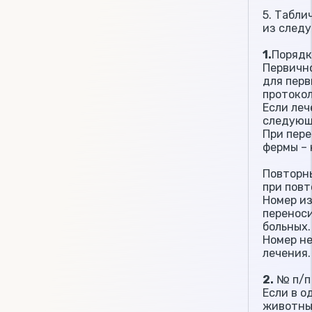
5. Табли
из след
1.
Порядк
Первично
для перв
протокол
Если леч
следующи
При пере
фермы – 
Повторн
при повт
Номер из
переноси
больных.
Номер не
лечения.
2
.
№ п/п 
Если в о
животны