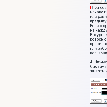
!
При со
начало п
или равн
предыду
Если в о
на кажду
В журна
которых 
профилак
или забо
пользова
4. Нажми
Система
животны