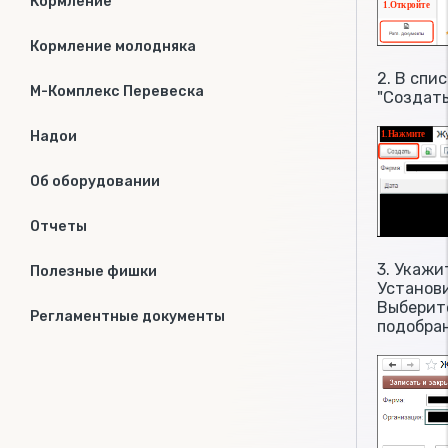
Кормление
Кормление молодняка
2. В спи
М-Комплекс Перевеска
"Создать
Надои
Об оборудовании
Отчеты
3. Укажи
Полезные фишки
Установ
Выберите
Регламентные документы
подобра