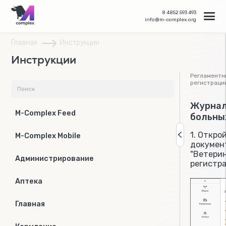
8 4852 593 493
info@m-complex.org
Главная
Инструкции
Инструкции
Регламентн
регистраци
Журнал
M-Complex Feed
больны
1. Откро
M-Complex Mobile
документ
"Ветери
Администрирование
регистра
Аптека
Главная