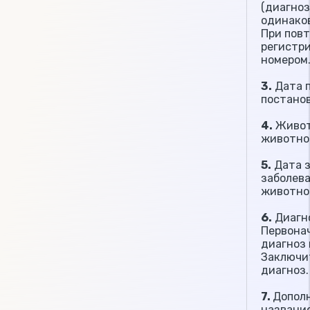
(диагноз
одинако
При пов
регистри
номером
3.
Дата п
постанов
4.
Живот
животно
5.
Дата з
заболева
животно
6.
Диагно
Первона
диагноз 
Заключи
диагноз.
7.
Допол
название