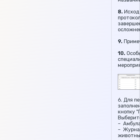
8.
Исход 
протокол
завершен
осложне
9
.
Примеч
10.
Особы
специал
мероприя
6. Для п
заполне
кнопку "
Выберит
– Амбул
– Журна
животны