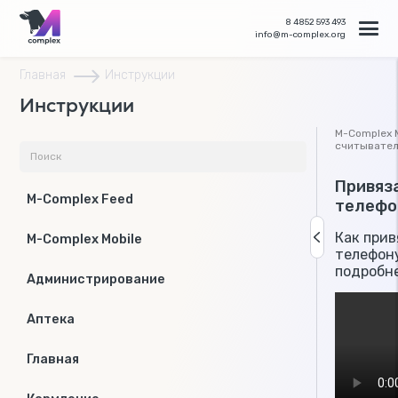
8 4852 593 493
info@m-complex.org
Главная
Инструкции
Инструкции
M-Complex M
считывател
Привяз
M-Complex Feed
телефо
Как прив
M-Complex Mobile
телефону
подробне
Администрирование
Аптека
Главная