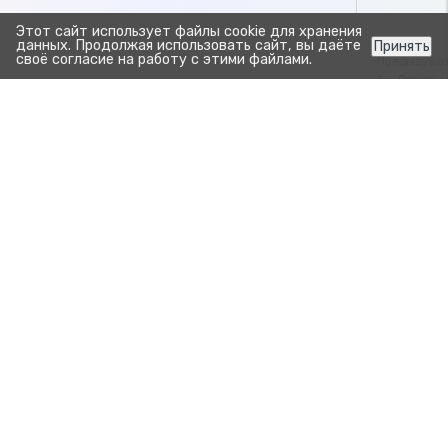
Этот сайт использует файлы cookie для хранения
данных. Продолжая использовать сайт, вы даёте
Принять
своё согласие на работу с этими файлами.
Предыдуща
Отчеты 
Подключе
Прозрачно. Просто.
Для развития бизнеса.
Продукты
Зоотехния