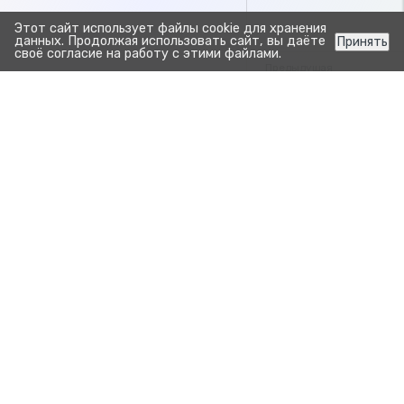
Этот сайт использует файлы cookie для хранения
данных. Продолжая использовать сайт, вы даёте
Принять
своё согласие на работу с этими файлами.
Предыдущая
Обзор конструктора 
Следующа
Отчёт потребление св
Прозрачно. Просто.
Для развития бизнеса.
Продукты
Зоотехния