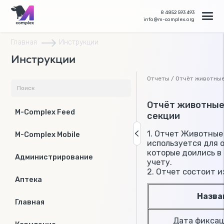
8 4852 593 493
info@m-complex.org
Главная
Инструкции
Инструкции
Отчеты / Отчёт животные
Отчёт животные
M-Complex Feed
секции
1. Отчет Животные
M-Complex Mobile
используется для
которые доились в 
Администрирование
учету.
2. Отчет состоит и
Аптека
Назв
Главная
Дата фиксац