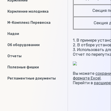
Кормление
Секция п
Кормление молодняка
М-Комплекс Перевеска
Секция 
Надои
1. В примере устан
2. В отборе устано
Об оборудовании
3. Использовать д
Отчет по перепутк
Отчеты
Полезные фишки
Вы можете
сохрани
формате Excel
.
Регламентные документы
Перейти в
расшире