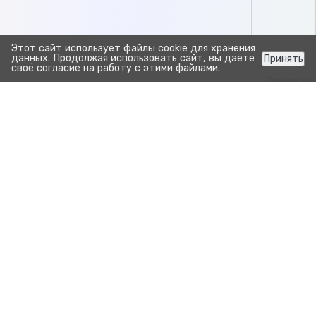
Этот сайт использует файлы cookie для хранения
данных. Продолжая использовать сайт, вы даёте
Принять
своё согласие на работу с этими файлами.
Предыдуща
Создать
Создать за
Прозрачно. Просто.
Для развития бизнеса.
Продукты