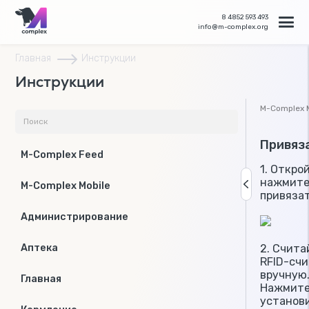
8 4852 593 493
info@m-complex.org
Главная
Инструкции
Инструкции
M-Complex M
Привяза
M-Complex Feed
1. Откро
нажмите
M-Complex Mobile
привязат
Администрирование
2. Счита
Аптека
RFID-сч
вручную
Главная
Нажмите
установи