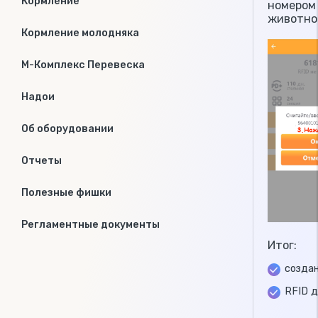
Кормление
номером
животно
Кормление молодняка
М-Комплекс Перевеска
Надои
Об оборудовании
Отчеты
Полезные фишки
Регламентные документы
Итог:
созда
RFID 