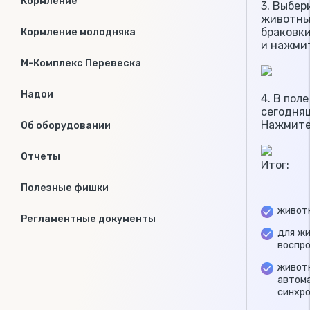
Кормление
3. Выбер
животны
браковк
Кормление молодняка
и нажми
М-Комплекс Перевеска
Надои
4. В пол
сегодня
Нажмите
Об оборудовании
Отчеты
Итог:
Полезные фишки
живот
Регламентные документы
для жи
воспр
живот
автома
синхр