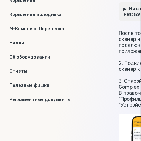
Кормление
Нас
FRD52
Кормление молодняка
М-Комплекс Перевеска
После то
сканер н
Надои
подключи
приложе
Об оборудовании
2.
Подклю
сканер к
Отчеты
3. Откро
Полезные фишки
Complex 
В правом
"Профиль
Регламентные документы
"Устройс