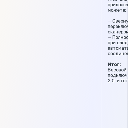
приложен
можете:
— Сверн
переключ
сканером
— Полно
при сле
автомат
соедине
Итог:
Весовой 
подключ
2.0. и го