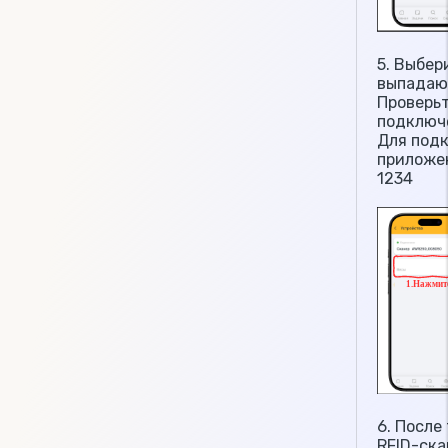
5. Выбер
выпадаю
Проверьт
подключ
Для подк
приложен
1234
6. После
RFID-ск