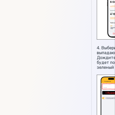
4. Выбер
выпадаю
Дождите
будет п
зеленый