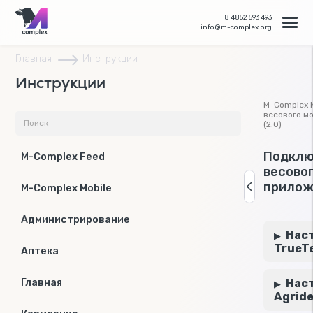
8 4852 593 493
info@m-complex.org
Главная
Инструкции
Инструкции
M-Complex M
весового м
(2.0)
Подклю
M-Complex Feed
весово
прилож
M-Complex Mobile
Администрирование
Нас
TrueT
Аптека
Главная
Нас
Agrid