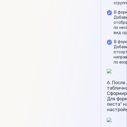
сгрупп
В фор
Добави
отобра
по нес
вид ср
В форм
Добави
отсорт
направ
по воз
6. После
табличн
Сформир
Для форм
листа" н
настрой