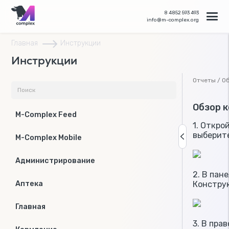
8 4852 593 493
info@m-complex.org
Главная
Инструкции
Инструкции
Отчеты / О
Обзор 
M-Complex Feed
1. Откро
выберит
M-Complex Mobile
Администрирование
2. В пан
Конструк
Аптека
Главная
3. В пра