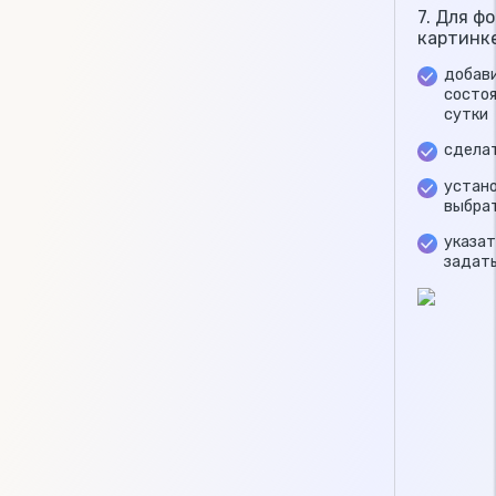
7. Для ф
картинке
добави
состоя
сутки
сделат
устано
выбрат
указат
задать