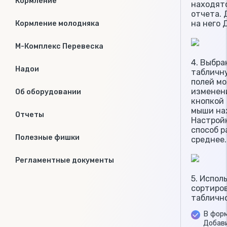
Кормление
находят
отчета. 
на него 
Кормление молодняка
М-Комплекс Перевеска
4. Выбра
Надои
табличну
полей мо
изменени
Об оборудовании
кнопкой
мыши на
Отчеты
Настройк
способ р
Полезные фишки
среднее.
Регламентные документы
5. Испол
сортиров
таблично
В фор
Добави