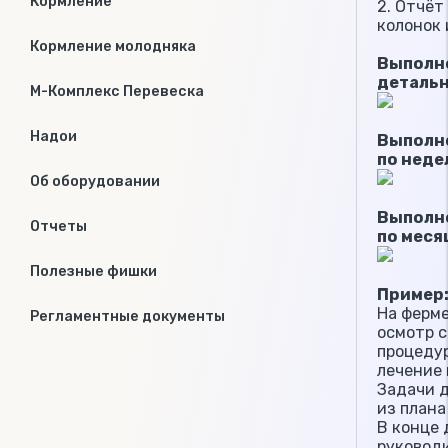
Кормление
2. Отчёт
колонок 
Кормление молодняка
Выполн
детальн
М-Комплекс Перевеска
Надои
Выполн
по неде
Об оборудовании
Выполн
Отчеты
по меся
Полезные фишки
Пример
На ферм
Регламентные документы
осмотр 
процедур
лечение 
Задачи 
из плана
В конце
руковод