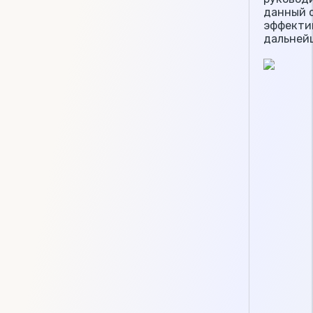
данный о
эффекти
дальней