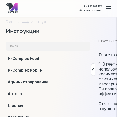
8 4852 593 493
info@m-complex.org
Главная
Инструкции
Инструкции
Отчеты / О
Отчёт 
M-Complex Feed
1. Отчё
использ
M-Complex Mobile
количес
фактиче
Администрирование
меропри
Он позв
эффекти
Аптека
Отчёт н
Главная
в пункте