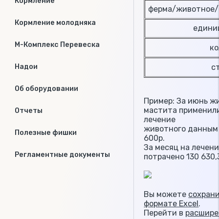
Кормление
ферма/животное/
Кормление молодняка
единиц
М-Комплекс Перевеска
кол
сто
Надои
Об оборудовании
Пример: За июнь ж
мастита применили
Отчеты
лечение
животного данным 
Полезные фишки
600р.
За месяц на лечен
Регламентные документы
потрачено 130 630,
Вы можете
сохрани
формате Excel
.
Перейти в
расшире