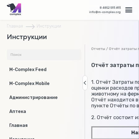
8 4852 593 493
info@m-complex.org
Главная
Инструкции
Инструкции
Отчеты / Отчёт затраты
Отчёт затраты 
M-Complex Feed
1. Отчёт Затраты 
M-Complex Mobile
оценки расходов п
животному на ферм
Администрирование
Отчёт находится в
пункте Отчёты по 
Аптека
2. Отчёт состоит 
Главная
На